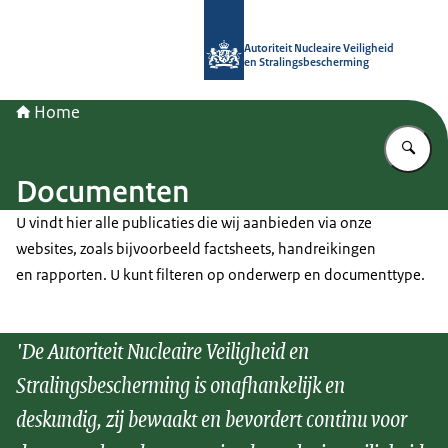
Naar de homepage van Autoriteit NV
Autoriteit Nucleaire Veiligheid
en Stralingsbescherming
Home
Vu
Documenten
U vindt hier alle publicaties die wij aanbieden via onze
websites, zoals bijvoorbeeld factsheets, handreikingen
en rapporten. U kunt filteren op onderwerp en documenttype.
'De Autoriteit Nucleaire Veiligheid en
Stralingsbescherming is onafhankelijk en
deskundig, zij bewaakt en bevordert continu voor