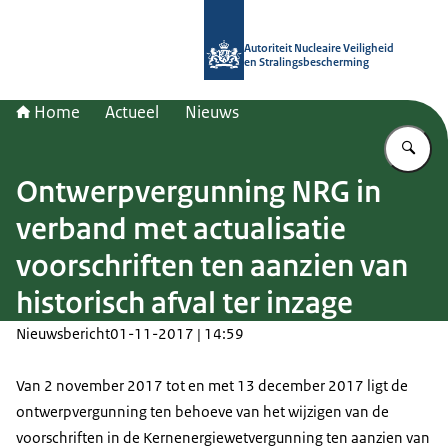
Naar de homepage van Autoriteit NV
Autoriteit Nucleaire Veiligheid
en Stralingsbescherming
Home
Actueel
Nieuws
Vu
Ontwerpvergunning NRG in
verband met actualisatie
voorschriften ten aanzien van
historisch afval ter inzage
Nieuwsbericht
01-11-2017 | 14:59
Van 2 november 2017 tot en met 13 december 2017 ligt de
ontwerpvergunning ten behoeve van het wijzigen van de
voorschriften in de Kernenergiewetvergunning ten aanzien van