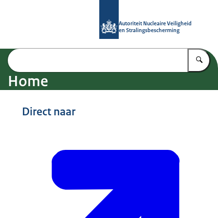
Naar de homepage van Autoriteit NV
Autoriteit Nucleaire Veiligheid
en Stralingsbescherming
Vu
Home
Beeld: © ANVS
Direct naar