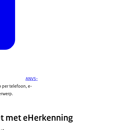
ANVS-
 per telefoon, e-
erwerp.
et met eHerkenning