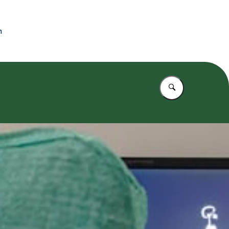
n
Vul in wat u z