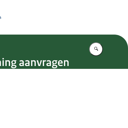
n
Vul in wat u z
nning aanvragen