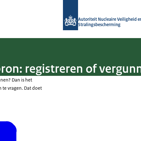
Naar de homepage van Autoriteit NVS
Autoriteit Nucleaire Veiligheid e
Stralingsbescherming
bron: registreren of vergu
nnen? Dan is het
n te vragen. Dat doet