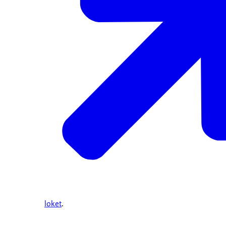
loket
.