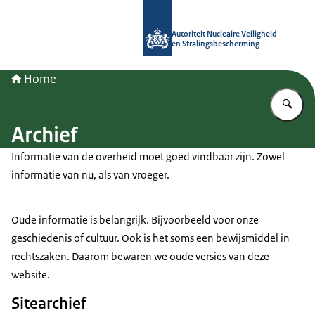
Naar de homepage van Autoriteit NV
Autoriteit Nucleaire Veiligheid
en Stralingsbescherming
Home
Vu
Archief
Informatie van de overheid moet goed vindbaar zijn. Zowel
informatie van nu, als van vroeger.
Oude informatie is belangrijk. Bijvoorbeeld voor onze
geschiedenis of cultuur. Ook is het soms een bewijsmiddel in
rechtszaken. Daarom bewaren we oude versies van deze
website.
Sitearchief