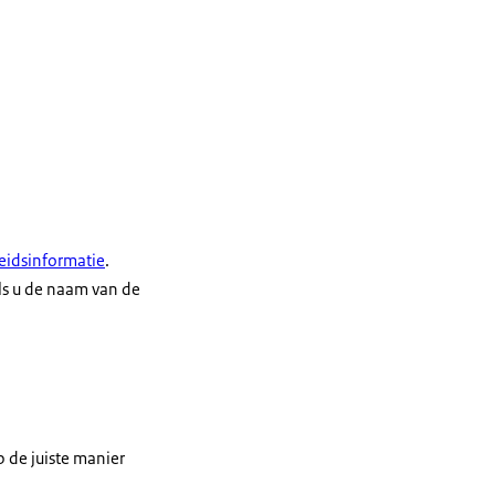
eidsinformatie
.
als u de naam van de
 de juiste manier