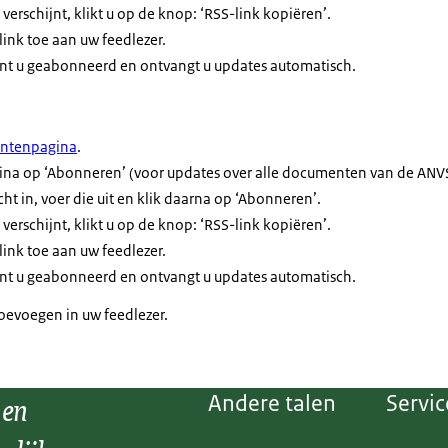
verschijnt, klikt u op de knop: ‘RSS-link kopiëren’.
link toe aan uw
feed
lezer.
t u geabonneerd en ontvangt u updates automatisch.
ntenpagina
.
na op ‘Abonneren’ (voor updates over alle documenten van de ANVS)
ht in, voer die uit en klik daarna op ‘Abonneren’.
verschijnt, klikt u op de knop: ‘RSS-link kopiëren’.
link toe aan uw
feed
lezer.
t u geabonneerd en ontvangt u updates automatisch.
oevoegen in uw
feed
lezer.
 en
Andere talen
Servic