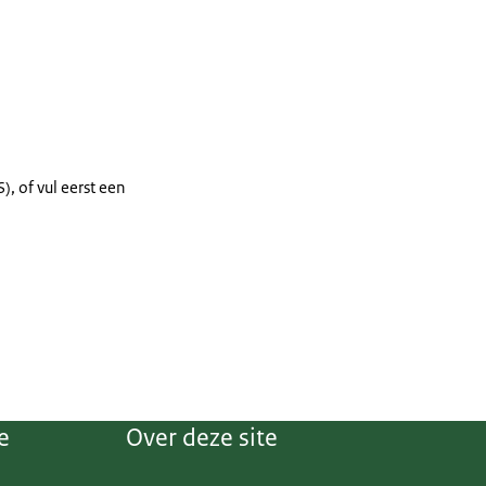
, of vul eerst een
e
Over deze site