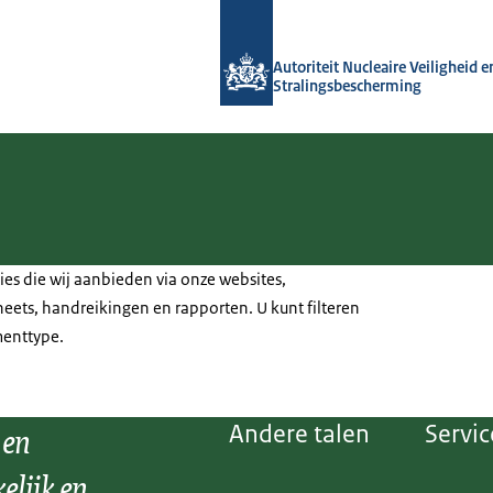
Naar de homepage van Autoriteit NVS
Autoriteit Nucleaire Veiligheid e
Stralingsbescherming
ties die wij aanbieden via onze websites,
heets, handreikingen en rapporten. U kunt filteren
enttype.
 en
Andere talen
Servic
elijk en