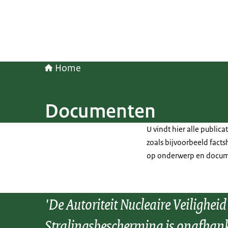
Home
Documenten
U vindt hier alle publica
zoals bijvoorbeeld facts
op onderwerp en docum
'De Autoriteit Nucleaire Veiligheid
Stralingsbescherming is onafhank