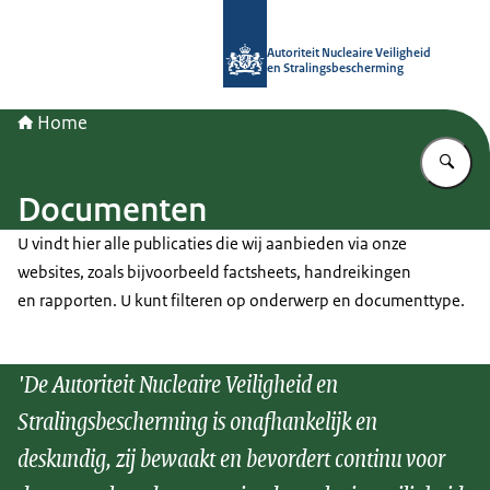
Naar de homepage van Autoriteit NV
Autoriteit Nucleaire Veiligheid
en Stralingsbescherming
Home
Vu
Documenten
U vindt hier alle publicaties die wij aanbieden via onze
websites, zoals bijvoorbeeld factsheets, handreikingen
en rapporten. U kunt filteren op onderwerp en documenttype.
'De Autoriteit Nucleaire Veiligheid en
Stralingsbescherming is onafhankelijk en
deskundig, zij bewaakt en bevordert continu voor