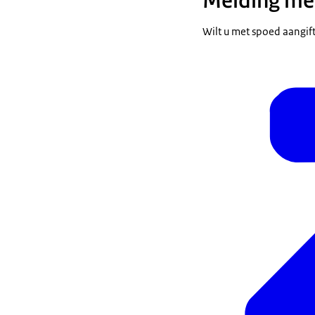
Melding me
Wilt u met spoed aangift