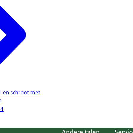
l en schroot met
n
24
Andere talen
Servic