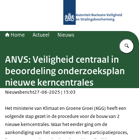
Naar de homepage van Autoriteit NV
Autoriteit Nucleaire Veiligheid
en Stralingsbescherming
Home
Actueel
Nieuws
Vu
ANVS: Veiligheid centraal in
beoordeling onderzoeksplan
nieuwe kerncentrales
Nieuwsbericht
27-06-2025 | 15:03
Het ministerie van Klimaat en Groene Groei (KGG) heeft een
volgende stap gezet in de procedure voor de bouw van 2
nieuwe kerncentrales. Waar het eerder ging om de
aankondiging van het voornemen en het participatieproces,