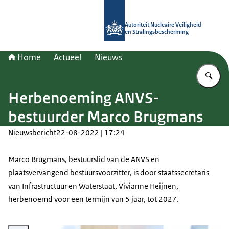
Naar de homepage van Autoriteit NV
Autoriteit Nucleaire Veiligheid
en Stralingsbescherming
Home
Actueel
Nieuws
Vu
Herbenoeming ANVS-
bestuurder Marco Brugmans
Nieuwsbericht
22-08-2022 | 17:24
Marco Brugmans, bestuurslid van de ANVS en
plaatsvervangend bestuursvoorzitter, is door staatssecretaris
van Infrastructuur en Waterstaat, Vivianne Heijnen,
herbenoemd voor een termijn van 5 jaar, tot 2027.
Vergroot afbeelding Portretfoto van Marco Brugmans met achter hem uitzi