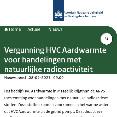
Naar de homepage van Autoriteit NV
Autoriteit Nucleaire Veiligheid
en Stralingsbescherming
Home
Actueel
Nieuws
Vu
Vergunning HVC Aardwarmte
voor handelingen met
natuurlijke radioactiviteit
Nieuwsbericht
08-09-2023 | 09:00
Het bedrijf HVC Aardwarmte in Maasdijk krijgt van de ANVS
toestemming voor handelingen met natuurlijke radioactieve
stoffen. Deze stoffen kunnen voorkomen in het warme water
dat HVC Aardwarmte uit de grond pompt. De radioactieve