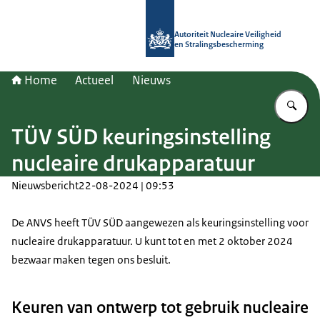
Naar de homepage van Autoriteit NV
Autoriteit Nucleaire Veiligheid
en Stralingsbescherming
Home
Actueel
Nieuws
Vu
TÜV SÜD keuringsinstelling
nucleaire drukapparatuur
Nieuwsbericht
22-08-2024 | 09:53
De ANVS heeft TÜV SÜD aangewezen als keuringsinstelling voor
nucleaire drukapparatuur. U kunt tot en met 2 oktober 2024
bezwaar maken tegen ons besluit.
Keuren van ontwerp tot gebruik nucleaire