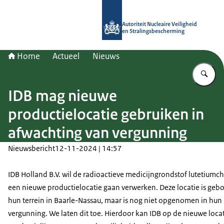
Naar de homepage van Autoriteit NV
Autoriteit Nucleaire Veiligheid
en Stralingsbescherming
Home
Actueel
Nieuws
Vu
IDB mag nieuwe
productielocatie gebruiken in
afwachting van vergunning
Nieuwsbericht
12-11-2024 | 14:57
IDB Holland B.V. wil de radioactieve medicijngrondstof lutetiumc
een nieuwe productielocatie gaan verwerken. Deze locatie is geb
hun terrein in Baarle-Nassau, maar is nog niet opgenomen in hun
vergunning. We laten dit toe. Hierdoor kan IDB op de nieuwe loca