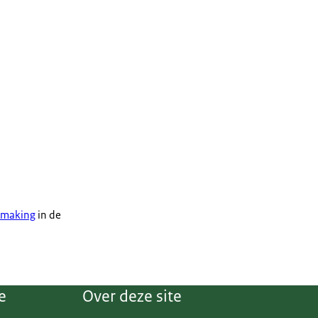
dmaking
in de
e
Over deze site