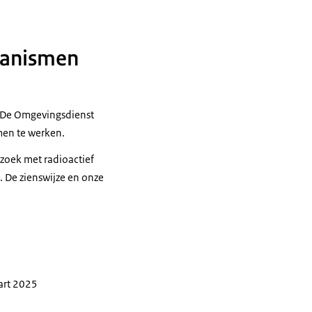
ganismen
 De Omgevingsdienst
men te werken.
rzoek met radioactief
. De zienswijze en onze
art 2025