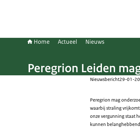
Home
Actueel
Nieuws
Peregrion Leiden mag
Nieuwsbericht
29-01-20
Peregrion mag onderzoek
waarbij straling vrijkom
onze vergunning staat h
kunnen belanghebbende