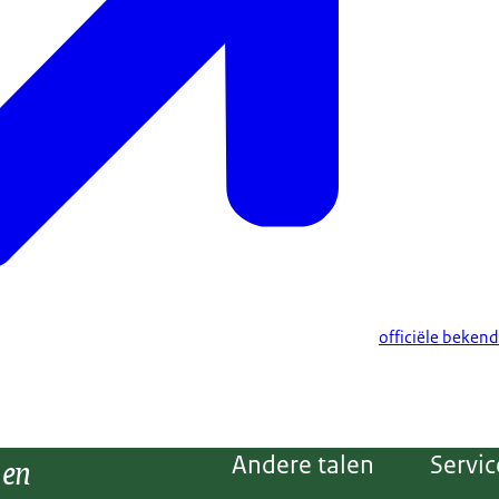
officiële beken
 en
Andere talen
Servic