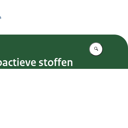
n
Vul in wat u z
actieve stoffen