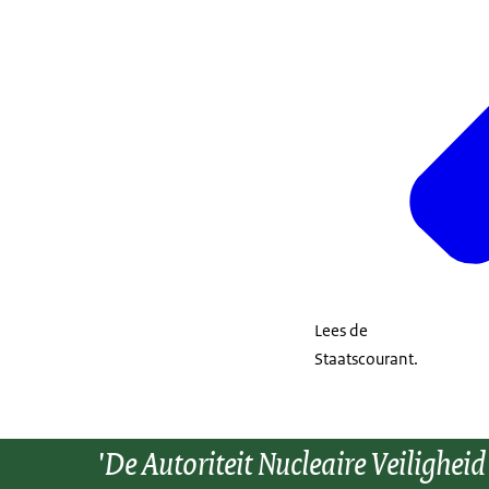
Lees de
Staatscourant.
'De Autoriteit Nucleaire Veiligheid