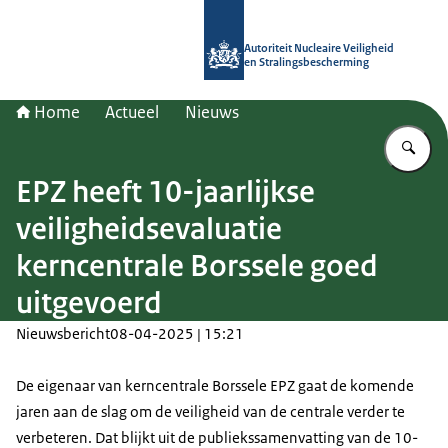
Naar de homepage van Autoriteit NV
Autoriteit Nucleaire Veiligheid
en Stralingsbescherming
Home
Actueel
Nieuws
Vu
EPZ heeft 10-jaarlijkse
veiligheidsevaluatie
kerncentrale Borssele goed
uitgevoerd
Nieuwsbericht
08-04-2025 | 15:21
De eigenaar van kerncentrale Borssele EPZ gaat de komende
jaren aan de slag om de veiligheid van de centrale verder te
verbeteren. Dat blijkt uit de publiekssamenvatting van de 10-