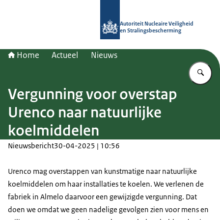
Naar de homepage van Autoriteit NV
Autoriteit Nucleaire Veiligheid
en Stralingsbescherming
Home
Actueel
Nieuws
Vu
Vergunning voor overstap
Urenco naar natuurlijke
koelmiddelen
Nieuwsbericht
30-04-2025 | 10:56
Urenco mag overstappen van kunstmatige naar natuurlijke
koelmiddelen om haar installaties te koelen. We verlenen de
fabriek in Almelo daarvoor een gewijzigde vergunning. Dat
doen we omdat we geen nadelige gevolgen zien voor mens en