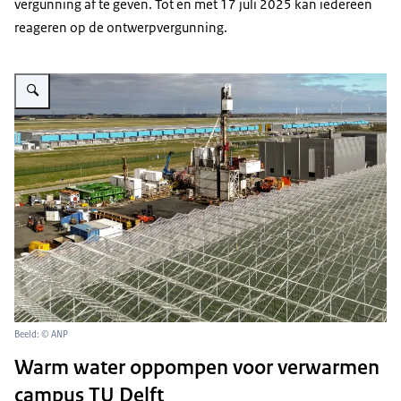
vergunning af te geven. Tot en met 17 juli 2025 kan iedereen
reageren op de ontwerpvergunning.
Vergroot afbeelding installatie voor geothermie aardwarmte
Beeld: © ANP
Warm water oppompen voor verwarmen
campus TU Delft