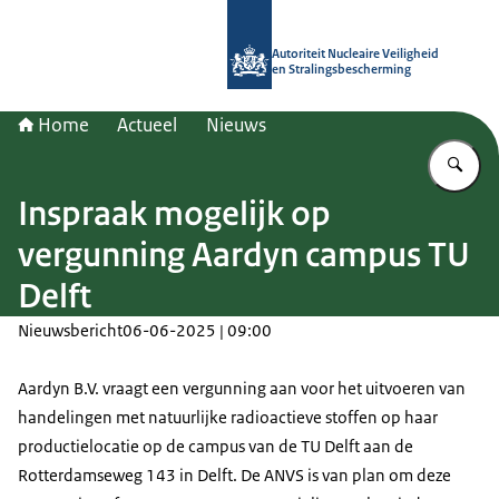
Naar de homepage van Autoriteit NV
Autoriteit Nucleaire Veiligheid
en Stralingsbescherming
Home
Actueel
Nieuws
Vu
Inspraak mogelijk op
vergunning Aardyn campus TU
Delft
Nieuwsbericht
06-06-2025 | 09:00
Aardyn B.V. vraagt een vergunning aan voor het uitvoeren van
handelingen met natuurlijke radioactieve stoffen op haar
productielocatie op de campus van de TU Delft aan de
Rotterdamseweg 143 in Delft. De ANVS is van plan om deze