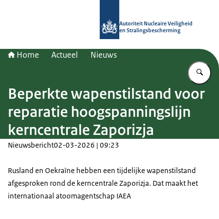
Naar de homepage van Autoriteit NV
Autoriteit Nucleaire Veiligheid
en Stralingsbescherming
Home
Actueel
Nieuws
Vu
Beperkte wapenstilstand voor
reparatie hoogspanningslijn
kerncentrale Zaporizja
Nieuwsbericht
02-03-2026 | 09:23
Rusland en Oekraïne hebben een tijdelijke wapenstilstand
afgesproken rond de kerncentrale Zaporizja. Dat maakt het
internationaal atoomagentschap IAEA