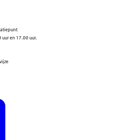
matiepunt
uur en 17.00 uur.
wijze