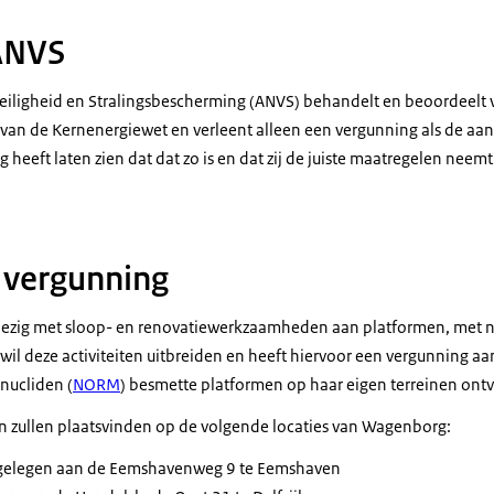
 ANVS
 Veiligheid en Stralingsbescherming (ANVS) behandelt en beoordeel
van de Kernenergiewet en verleent alleen een vergunning als de aanv
g heeft laten zien dat dat zo is en dat zij de juiste maatregelen nee
 vergunning
ezig met sloop- en renovatiewerkzaamheden aan platformen, met na
f wil deze activiteiten uitbreiden en heeft hiervoor een vergunning
onucliden (
NORM
) besmette platformen op haar eigen terreinen ont
en zullen plaatsvinden op de volgende locaties van Wagenborg:
 gelegen aan de Eemshavenweg 9 te Eemshaven