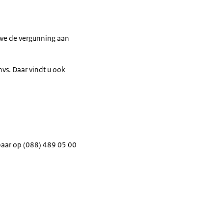
f we de vergunning aan
vs. Daar vindt u ook
baar op (088) 489 05 00