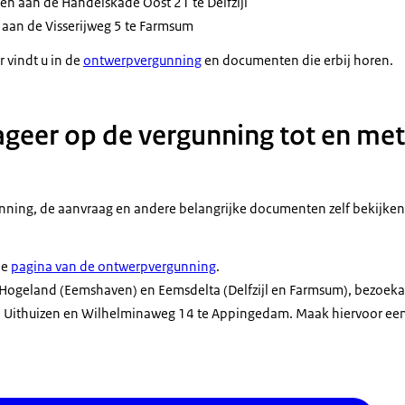
legen aan de Handelskade Oost 21 te Delfzijl
n aan de Visserijweg 5 te Farmsum
 vindt u in de
ontwerpvergunning
en documenten die erbij horen.
ageer op de vergunning tot en met
ning, de aanvraag en andere belangrijke documenten zelf bekijken 
de
pagina van de ontwerpvergunning
.
Hogeland (Eemshaven) en Eemsdelta (Delfzijl en Farmsum), bezoekad
e Uithuizen en Wilhelminaweg 14 te Appingedam. Maak hiervoor een