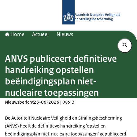
Naar de homepage van Autoriteit NV
Autoriteit Nucleaire Veiligheid
en Stralingsbescherming
Home
Actueel
Nieuws
Vu
ANVS publiceert definitieve
handreiking opstellen
beëindigingsplan niet-
nucleaire toepassingen
Nieuwsbericht
23-06-2026 | 08:43
De Autoriteit Nucleaire Veiligheid en Stralingsbescherming
(ANVS) heeft de definitieve handreiking 'opstellen
beëindigingsplan niet-nucleaire toepassingen' gepubliceerd.