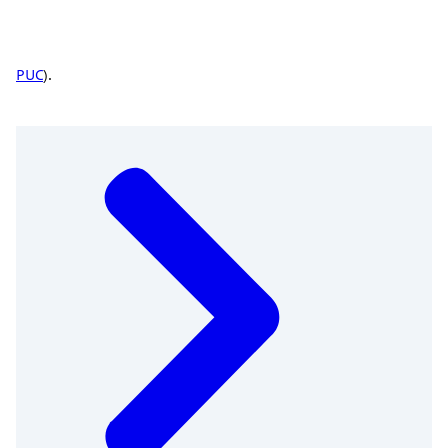
PUC
).