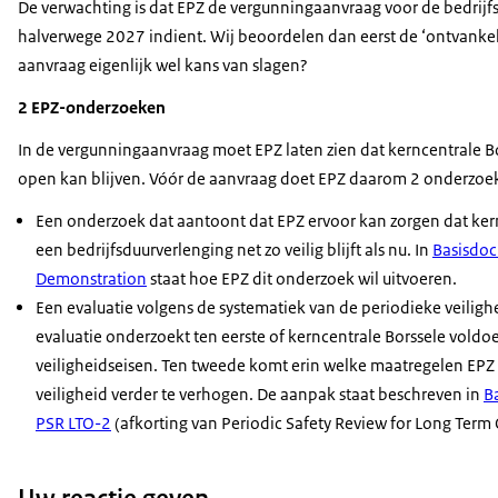
De verwachting is dat EPZ de vergunningaanvraag voor de bedrijf
halverwege 2027 indient. Wij beoordelen dan eerst de ‘ontvankeli
aanvraag eigenlijk wel kans van slagen?
2 EPZ-onderzoeken
In de vergunningaanvraag moet EPZ laten zien dat kerncentrale Bor
open kan blijven. Vóór de aanvraag doet EPZ daarom 2 onderzoe
Een onderzoek dat aantoont dat EPZ ervoor kan zorgen dat kern
een bedrijfsduurverlenging net zo veilig blijft als nu. In
Basisdo
Demonstration
staat hoe EPZ dit onderzoek wil uitvoeren.
Een evaluatie volgens de systematiek van de periodieke veiligh
evaluatie onderzoekt ten eerste of kerncentrale Borssele voldo
veiligheidseisen. Ten tweede komt erin welke maatregelen E
veiligheid verder te verhogen. De aanpak staat beschreven in
B
PSR LTO-2
(afkorting van
Periodic Safety Review for Long Term
Uw reactie geven