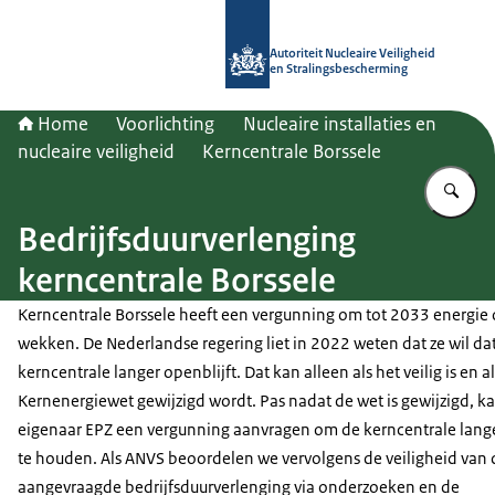
Naar de homepage van Autoriteit NV
Autoriteit Nucleaire Veiligheid
en Stralingsbescherming
Home
Voorlichting
Nucleaire installaties en
nucleaire veiligheid
Kerncentrale Borssele
Vu
Bedrijfsduurverlenging
kerncentrale Borssele
Kerncentrale Borssele heeft een vergunning om tot 2033 energie 
wekken. De Nederlandse regering liet in 2022 weten dat ze wil da
kerncentrale langer openblijft. Dat kan alleen als het veilig is en a
Kernenergiewet gewijzigd wordt. Pas nadat de wet is gewijzigd, k
eigenaar EPZ een vergunning aanvragen om de kerncentrale lang
te houden. Als ANVS beoordelen we vervolgens de veiligheid van 
aangevraagde bedrijfsduurverlenging via onderzoeken en de