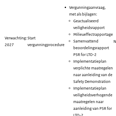
Vergunningaanvraag,
met als bijlagen:
Geactualiseerd
veiligheidsrapport
Milieueffectrapportage
Verwachting:
Start
Samenvattend
N
2027
vergunningprocedure
beoordelingsrapport
PSR for LTO-2
Implementatieplan
verplichte maatregelen
naar aanleiding van de
Safety Demonstration
Implementatieplan
veiligheidsverhogende
maatregelen naar
aanleiding van
PSR for
LTO-2