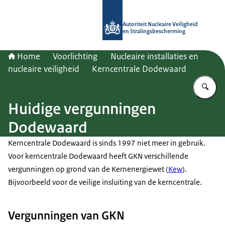
Naar de homepage van Autoriteit NV
Autoriteit Nucleaire Veiligheid
en Stralingsbescherming
Home
Voorlichting
Nucleaire installaties en
nucleaire veiligheid
Kerncentrale Dodewaard
Vu
Huidige vergunningen
Dodewaard
Kerncentrale Dodewaard is sinds 1997 niet meer in gebruik.
Voor kerncentrale Dodewaard heeft GKN verschillende
vergunningen op grond van de Kernenergiewet (
Kew
).
Bijvoorbeeld voor de veilige insluiting van de kerncentrale.
Vergunningen van GKN