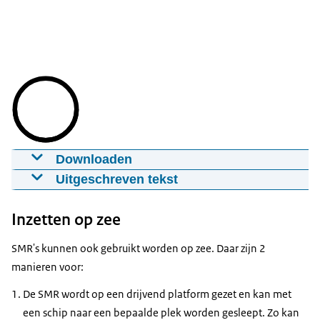
Downloaden
Nieuwe Initiatieven Nucleair: small modular
Uitgeschreven tekst
reactors en veiligheidsbeoordelingen
Kom meer te weten over het Programma Nieuwe
13-01-2025
01:55
mp4
236,6 MB
Inzetten op zee
Initiatieven Nucleair (NIN)
Download
Wat is een kleine kerncentrale?
SMR's kunnen ook gebruikt worden op zee. Daar zijn 2
manieren voor:
Rick Bulk, teamleider en lid van de stuurgroep
Ondertiteling
Nieuwe Initiatieven Nucleair (NIN): "Een Small
De SMR wordt op een drijvend platform gezet en kan met
srt
2,8 KB
Modular Reactor of SMR. Deze kleine
een schip naar een bepaalde plek worden gesleept. Zo kan