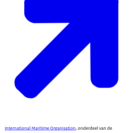
Rick: "We staan open voor contact met
initiatiefnemers in Nederland of lokale overheden
die iets met SMR’s willen en daaruit weten we
welke ontwerpen voor ons relevant kunnen zijn.
We oriënteren ons op die ontwerpen en we geven
meteen feedback aan initiatiefnemers van waar je
aan moet denken als je in Nederland dit zou willen
ontplooien. Met het programma NIN zorgen we
ervoor dat we die kennis en ervaring ook bundelen
en dat we die kennis en ervaring die buitenlandse
regulators opdoen ook naar binnen halen."
International Maritime Organisation
, onderdeel van de