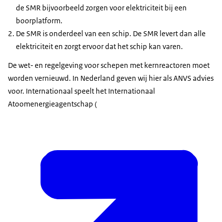
Download
kerncentrales worden grotendeels modulair in
de SMR bijvoorbeeld zorgen voor elektriciteit bij een
fabrieken gebouwd en dan op sites
boorplatform.
geassembleerd. Doordat ze kleiner zijn, kunnen ze
De SMR is onderdeel van een schip. De SMR levert dan alle
ook lokaal worden ingezet, bijvoorbeeld bij
elektriciteit en zorgt ervoor dat het schip kan varen.
chemische industrie of voor de inzet voor
De wet- en regelgeving voor schepen met kernreactoren moet
warmteproductie. In de westerse wereld staan nog
worden vernieuwd. In Nederland geven wij hier als ANVS advies
geen draaiende SMR’s."
voor. Internationaal speelt het Internationaal
Is de veiligheidsbeoordeling van kleinere
Atoomenergieagentschap (
kerncentrales makkelijk?
Rick: "SMR’s moeten aan dezelfde veiligheidseisen
voldoen als grote kerncentrales en als ANVS
toetsen we daar dan ook net zo grondig aan. Wel
kan het zijn dat een kleine kerncentrale een
simpeler ontwerp heeft, doordat het bijvoorbeeld
minder systemen heeft geen pompen nodig heeft
om de reactor te koelen na afschakeling. En dat
kan helpen in een beoordelingsproces.