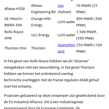
Allseas
Gas
70 MWth (25
Allseas
HTGR
Engineering
BV
(helium)
MWe)
GE-Hitachi:
Orange Hills
900 MWth (300
Licht water
BWRX-300
Energy
MWe)
Rolls-Royce
1.500 MWth
ULC-Energy
Licht water
SMR
(500 MWe)
Gesmolten
250 MWth (100
Thorizon One
Thorizon
zout
MWe)
In het geval van
Rolls-Royce
hebben we als ‘
observer
’
meegekeken met een beoordeling. In het geval
Thorizon
hebben we binnen het oriënterend overleg
technische overleggen met de Franse
regulator
ASNR gehad
over het ontwerp.
Projecten gebaseerd op deze ontwerpen zijn geselecteerd door
de
EU Industrial Alliance.
Dit is een industriegroep
georganiseerd door de Europese Commissie, de