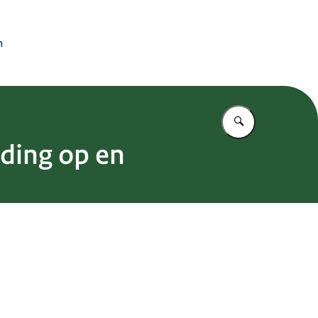
n
Vul in wat u z
iding op en