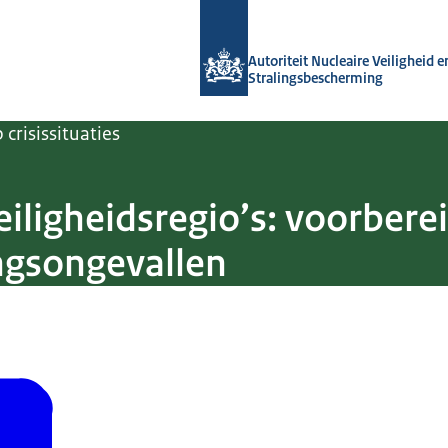
Naar de homepage van Autoriteit NVS
Autoriteit Nucleaire Veiligheid e
Stralingsbescherming
crisissituaties
ligheidsregio’s: voorbere
ingsongevallen