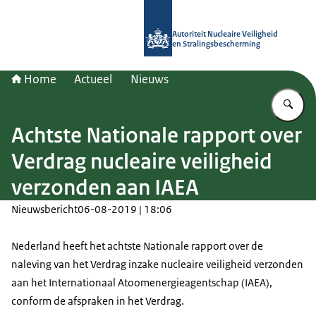
Naar de homepage van Autoriteit NV
Autoriteit Nucleaire Veiligheid
en Stralingsbescherming
Home
Actueel
Nieuws
Vu
Achtste Nationale rapport over
Verdrag nucleaire veiligheid
verzonden aan IAEA
Nieuwsbericht
06-08-2019 | 18:06
Nederland heeft het achtste Nationale rapport over de
naleving van het Verdrag inzake nucleaire veiligheid verzonden
aan het Internationaal Atoomenergieagentschap (IAEA),
conform de afspraken in het Verdrag.