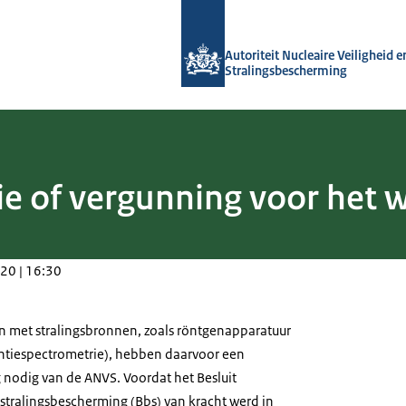
Naar de homepage van Autoriteit NVS
Autoriteit Nucleaire Veiligheid e
Stralingsbescherming
tie of vergunning voor het
20 | 16:30
 met stralingsbronnen, zoals röntgenapparatuur
ntiespectrometrie), hebben daarvoor een
g nodig van de ANVS. Voordat het Besluit
stralingsbescherming (Bbs) van kracht werd in