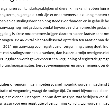
 eigenaren van tandartspraktijken of dierenklinieken, hebben hun re
gangstermijn, geregeld. Ook zijn er ondernemers die dit nog moete
ben en de stralingsbronnen nog steeds voorhanden en in gebruik heb
 aanvraag nog niet gedaan, omdat bijvoorbeeld ten onrechte gedach
 geldig is. Deze ondernemers krijgen daarom nu een laatste kans om 
e vragen. De ANVS zal niet handhavend optreden ten aanzien van dez
l 2021 zijn aanvraag voor registratie of vergunning alsnog doet. I
 met stralingsbronnen te werken, dan is deze termijn overigens nie
ralingsbron wordt gewerkt eerst een vergunning of registratie gere
 brancheorganisaties, beroepsverenigingen en ondernemers over dez
traties of vergunningen moeten zo snel mogelijk worden ingediend b
ratie of vergunning vraagt de nodige tijd. Zo moet bijvoorbeeld een 
g in te dienen. Het opstellen van deze analyse, wat bedrijven veela
 aanvraag voor een registratie of vergunning kan digitaal worden inge