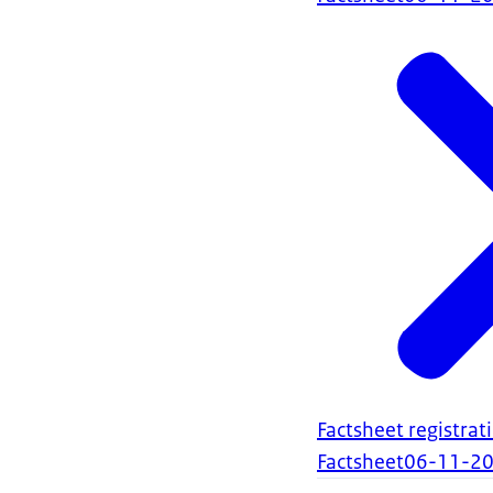
Factsheet registrat
Factsheet
06-11-2