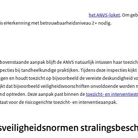
het ANVS-loket
. Om geb
g is eHerkenning met betrouwbaarheidsniveau 2+ nodig.
ovenstaande aanpak blijft de ANVS natuurlijk intussen haar toezic
pecties bij tandheelkundige praktijken. Tijdens deze inspecties kijk
ingen en houdt toezicht op bijvoorbeeld de vereiste deskundigheid 
lijkt dat bijvoorbeeld veiligheidsvoorschriften onvoldoende worden 
end optreden. Deze aanpak past binnen de
toezicht- en interventies
aat voor de risicogerichte toezicht- en interventieaanpak.
isveiligheidsnormen stralingsbes