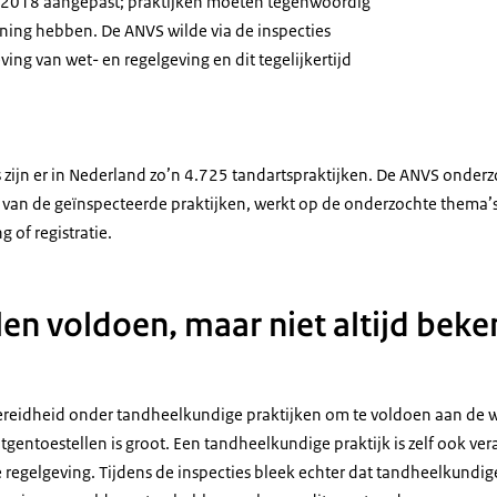
in 2018 aangepast; praktijken moeten tegenwoordig
nning hebben. De ANVS wilde via de inspecties
eving van wet- en regelgeving en dit tegelijkertijd
rs zijn er in Nederland zo’n 4.725 tandartspraktijken. De ANVS onder
van de geïnspecteerde praktijken, werkt op de onderzochte thema’s 
g of registratie.
len voldoen, maar niet altijd beke
reidheid onder tandheelkundige praktijken om te voldoen aan de we
tgentoestellen is groot. Een tandheelkundige praktijk is zelf ook ve
 regelgeving. Tijdens de inspecties bleek echter dat tandheelkundig