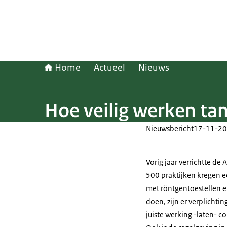
Home
Actueel
Nieuws
Hoe veilig werken tan
Nieuwsbericht
17-11-20
Vorig jaar verrichtte de
500 praktijken kregen ee
met röntgentoestellen en
doen, zijn er verplichti
juiste werking -laten- c