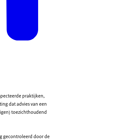
specteerde praktijken,
ting dat advies van een
eigen) toezichthoudend
ng gecontroleerd door de