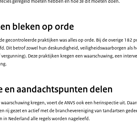
 precies geregeld moeten hebben en hoe ze dit moeten doen.
ken bleken op orde
de gecontroleerde praktijken was alles op orde. Bij de overige 182 p
fd. Dit betrof zowel hun deskundigheid, veiligheidswaarborgen als h
 of vergunning). Deze praktijken kregen een waarschuwing, een interven
ing.
e en aandachtspunten delen
n waarschuwing kregen, voert de ANVS ook een herinspectie uit. Daarn
en rij gezet en actief met de branchevereniging van tandartsen gede
en in Nederland alle regels worden nageleefd.