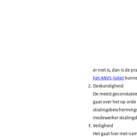
er niet is, dan is de p
het ANVS-loket
kunnen
Deskundigheid
De meest geconstateer
gaat over het op orde
stralingsbescherming
medewerker straling
Veiligheid
Het gaat hier met nam