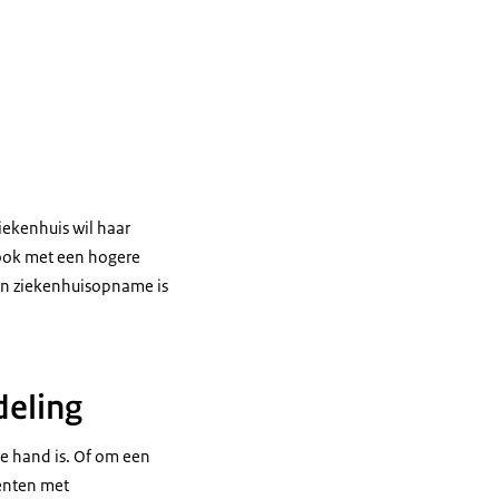
iekenhuis wil haar
 ook met een hogere
en ziekenhuisopname is
deling
de hand is. Of om een
iënten met