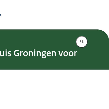
n
Vul in wat u z
uis Groningen voor