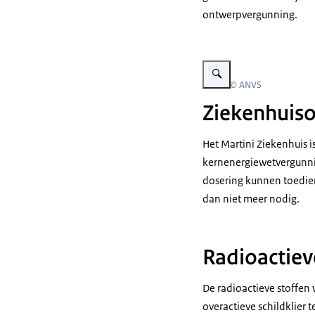
ontwerpvergunning.
Vergroot afbeelding Toezic
Beeld: © ANVS
Ziekenhuiso
Het Martini Ziekenhuis i
kernenergiewetvergunnin
dosering kunnen toedie
dan niet meer nodig.
Radioactiev
De radioactieve stoffen
overactieve schildklier 