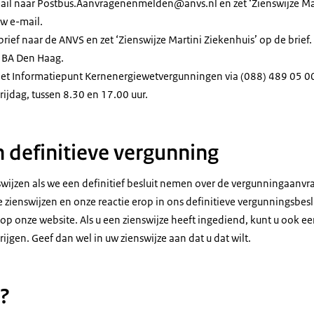
mail naar Postbus.Aanvragenenmelden@anvs.nl en zet ‘Zienswijze Mar
w e-mail.
 brief naar de ANVS en zet ‘Zienswijze Martini Ziekenhuis’ op de brief.
 BA Den Haag.
het Informatiepunt Kernenergiewetvergunningen via (088) 489 05 00.
ijdag, tussen 8.30 en 17.00 uur.
 definitieve vergunning
swijzen als we een definitief besluit nemen over de vergunningaanvr
 zienswijzen en onze reactie erop in ons definitieve vergunningsbeslui
p onze website. Als u een zienswijze heeft ingediend, kunt u ook ee
ijgen. Geef dan wel in uw zienswijze aan dat u dat wilt.
?