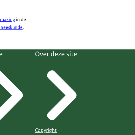
dmaking
in de
geneeskunde
.
e
Over deze site
Copyright