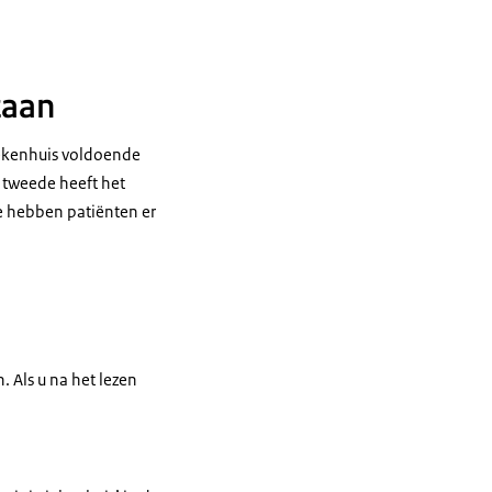
taan
iekenhuis voldoende
 tweede heeft het
e hebben patiënten er
. Als u na het lezen