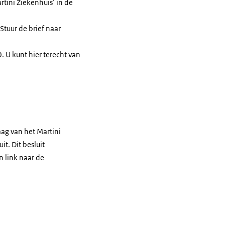
tini Ziekenhuis’ in de
 Stuur de brief naar
 U kunt hier terecht van
aag van het Martini
t. Dit besluit
n link naar de