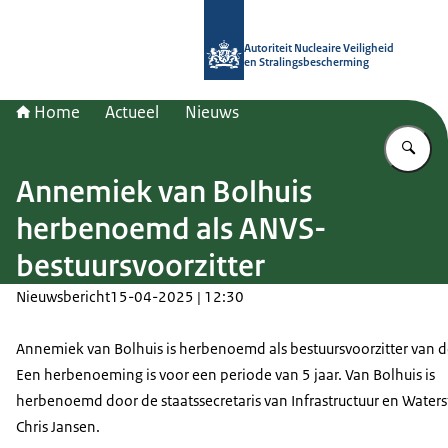
Naar de homepage van Autoriteit NV
Autoriteit Nucleaire Veiligheid
en Stralingsbescherming
Home
Actueel
Nieuws
Vu
Annemiek van Bolhuis
herbenoemd als ANVS-
bestuursvoorzitter
Nieuwsbericht
15-04-2025 | 12:30
Annemiek van Bolhuis is herbenoemd als bestuursvoorzitter van 
Een herbenoeming is voor een periode van 5 jaar. Van Bolhuis is
herbenoemd door de staatssecretaris van Infrastructuur en Waters
Chris Jansen.