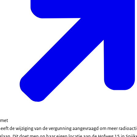
g met
f heeft de wijziging van de vergunning aangevraagd om meer radioac
slaan. Dit doet men op haar eigen locatie aan de Hofweg 15 in Spijk