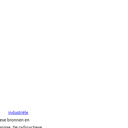
industriële
tieve bronnen en
enisse. De radioactieve