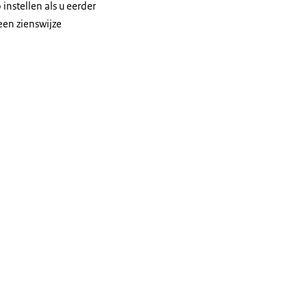
nstellen als u eerder
een zienswijze