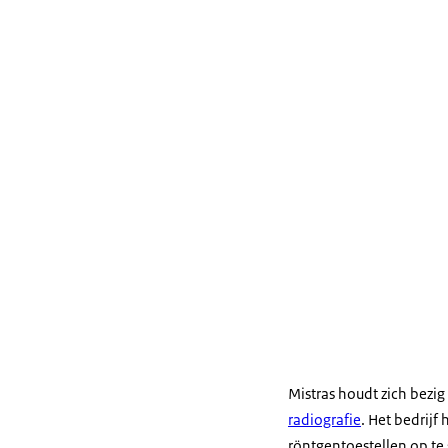
Mistras houdt zich bezi
radiografie
. Het bedrij
röntgentoestellen op te 