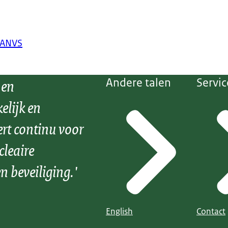
 ANVS
 en
Andere talen
Servic
elijk en
ert continu voor
cleaire
n beveiliging.'
English
Contact