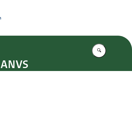
n
Vul in wat u z
g ANVS