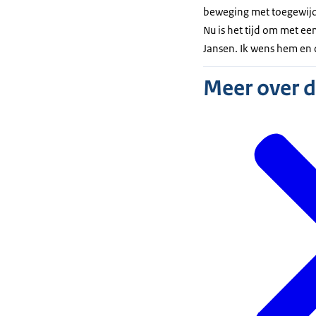
beweging met toegewijde 
Nu is het tijd om met e
Jansen. Ik wens hem en 
Meer over 