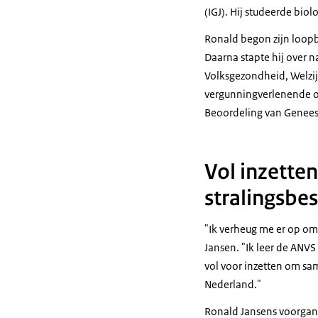
(IGJ). Hij studeerde bio
Ronald begon zijn loopba
Daarna stapte hij over n
Volksgezondheid, Welzij
vergunningverlenende org
Beoordeling van Genees
Vol inzetten
stralingsbe
"Ik verheug me er op om 
Jansen. "Ik leer de ANVS
vol voor inzetten om sam
Nederland."
Ronald Jansens voorgange