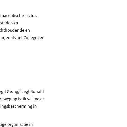
rmaceutische sector.
sterie van
zichthoudende en
n, zoals het College ter
oegd Gezag," zegt Ronald
eweging is. Ik wil me er
alingsbescherming in
ige organisatie in