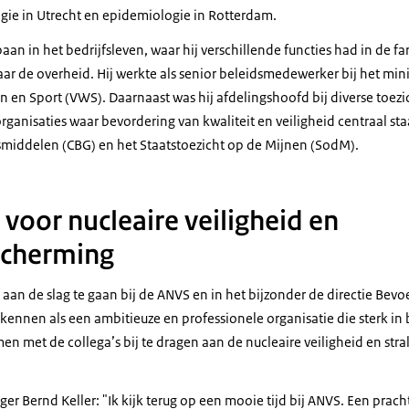
logie in Utrecht en epidemiologie in Rotterdam.
an in het bedrijfsleven, waar hij verschillende functies had in de fa
aar de overheid. Hij werkte als senior beleidsmedewerker bij het mini
n en Sport (VWS). Daarnaast was hij afdelingshoofd bij diverse toe
anisaties waar bevordering van kwaliteit en veiligheid centraal staa
middelen (CBG) en het Staatstoezicht op de Mijnen (SodM).
 voor nucleaire veiligheid en
scherming
aan de slag te gaan bij de ANVS en in het bijzonder de directie Bev
 kennen als een ambitieuze en professionele organisatie die sterk in b
en met de collega’s bij te dragen aan de nucleaire veiligheid en str
r Bernd Keller: "Ik kijk terug op een mooie tijd bij ANVS. Een pracht