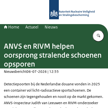
Naar de homepage van Autoriteit NV
Autoriteit Nucleaire Veiligheid
en Stralingsbescherming
Home
Actueel
Nieuws
Vu
ANVS en RIVM helpen
oorsprong stralende schoenen
opsporen
Nieuwsbericht
06-07-2026 | 12:55
Detectiepoorten bij de Nederlandse douane vonden in 2025
een container vol licht-radioactieve sportschoenen. De
schoenen zijn tegengehouden en nooit op de markt gekomen.
ANVS-inspecteur Judith van Leeuwen en RIVM-onderzoeker