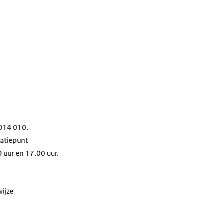
014 010.
matiepunt
uur en 17.00 uur.
wijze