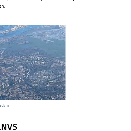
en.
cht van de haven van Rotterdam
terdam
 ANVS