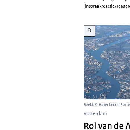
(inspraakreactie) reager
Vergroot afbeelding Overzi
Beeld: © Havenbedrijf Rot
Rotterdam
Rol van de