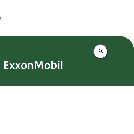
n
Vul in wat u z
n ExxonMobil