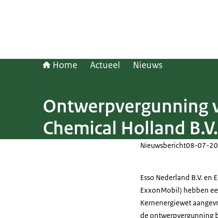
Home
Actueel
Nieuws
Ontwerpvergunning v
Chemical Holland B.V.
Nieuwsbericht
08-07-20
Esso Nederland B.V. en 
ExxonMobil) hebben een
Kernenergiewet aangevr
de ontwerpvergunning be