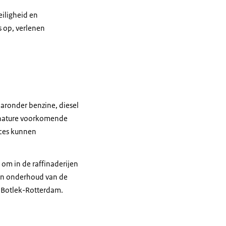
eiligheid en
s op, verlenen
aronder benzine, diesel
n nature voorkomende
oces kunnen
om in de raffinaderijen
 en onderhoud van de
e Botlek-Rotterdam.