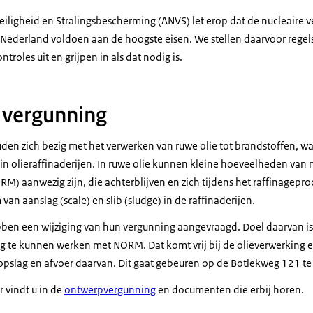
Veiligheid en Stralingsbescherming (ANVS) let erop dat de nucleaire v
 Nederland voldoen aan de hoogste eisen. We stellen daarvoor regel
roles uit en grijpen in als dat nodig is.
 vergunning
en zich bezig met het verwerken van ruwe olie tot brandstoffen, wa
t in olieraffinaderijen. In ruwe olie kunnen kleine hoeveelheden va
RM) aanwezig zijn, die achterblijven en zich tijdens het raffinagepr
van aanslag (scale) en slib (sludge) in de raffinaderijen.
en een wijziging van hun vergunning aangevraagd. Doel daarvan is 
lig te kunnen werken met NORM. Dat komt vrij bij de olieverwerking
f opslag en afvoer daarvan. Dit gaat gebeuren op de Botlekweg 121 t
 vindt u in de
ontwerpvergunning
en documenten die erbij horen.