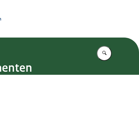
n
Vul in wat u z
menten