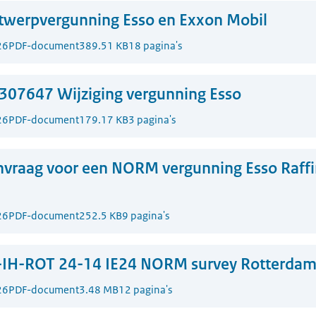
twerpvergunning Esso en Exxon Mobil
26
PDF-document
389.51 KB
18 pagina's
307647 Wijziging vergunning Esso
26
PDF-document
179.17 KB
3 pagina's
vraag voor een NORM vergunning Esso Raffi
26
PDF-document
252.5 KB
9 pagina's
-IH-ROT 24-14 IE24 NORM survey Rotterdam
26
PDF-document
3.48 MB
12 pagina's