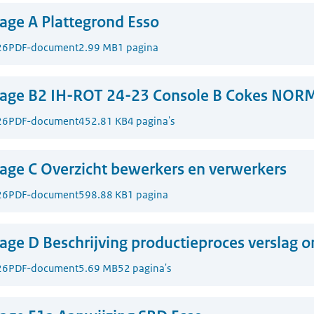
lage A Plattegrond Esso
26
PDF-document
2.99 MB
1 pagina
lage B2 IH-ROT 24-23 Console B Cokes NOR
26
PDF-document
452.81 KB
4 pagina's
lage C Overzicht bewerkers en verwerkers
26
PDF-document
598.88 KB
1 pagina
lage D Beschrijving productieproces verslag o
26
PDF-document
5.69 MB
52 pagina's