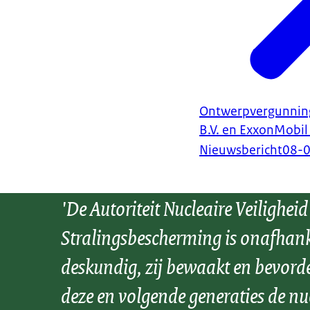
Ontwerpvergunning
B.V. en ExxonMobil
Nieuwsbericht
08-
'De Autoriteit Nucleaire Veiligheid
Stralingsbescherming is onafhank
deskundig, zij bewaakt en bevord
deze en volgende generaties de nu