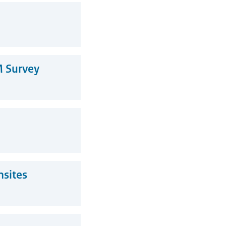
M Survey
nsites