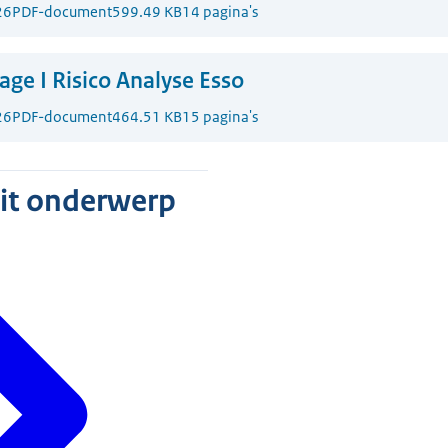
26
PDF-document
599.49 KB
14 pagina's
lage I Risico Analyse Esso
26
PDF-document
464.51 KB
15 pagina's
dit onderwerp