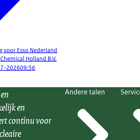
 voor Esso Nederland
 Chemical Holland B.V.
07-2026
09:56
 en
Andere talen
Servic
elijk en
ert continu voor
cleaire