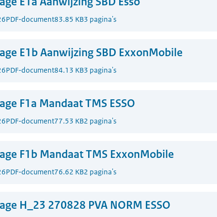
lage E1a Aanwijzing SBD Esso
26
PDF-document
83.85 KB
3 pagina's
lage E1b Aanwijzing SBD ExxonMobile
26
PDF-document
84.13 KB
3 pagina's
jlage F1a Mandaat TMS ESSO
26
PDF-document
77.53 KB
2 pagina's
jlage F1b Mandaat TMS ExxonMobile
26
PDF-document
76.62 KB
2 pagina's
jlage H_23 270828 PVA NORM ESSO