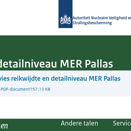
Naar de homepage van Autoriteit NVS
Autoriteit Nucleaire Veiligheid e
Stralingsbescherming
detailniveau MER Pallas
ies reikwijdte en detailniveau MER Pallas
5
PDF-document
157.13 KB
 en
Andere talen
Servic