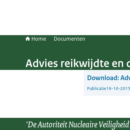
Home
Documenten
Advies reikwijdte en 
Download:
Adv
Publicatie
19-10-201
'De Autoriteit Nucleaire Veiligheid