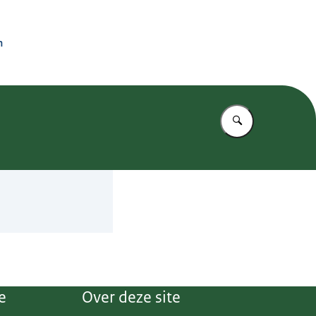
n
Vul in wat u z
e
Over deze site