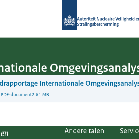
Naar de homepage van Autoriteit NVS
Autoriteit Nucleaire Veiligheid e
Stralingsbescherming
rnationale Omgevingsanaly
drapportage Internationale Omgevingsanaly
5
PDF-document
2.61 MB
 en
Andere talen
Servic