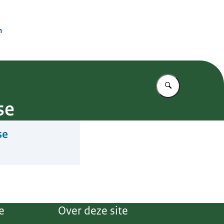
n
Vul in wat u z
se
se
e
Over deze site