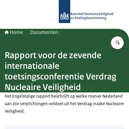
Naar de homepage van Autoriteit NV
Autoriteit Nucleaire Veiligheid
en Stralingsbescherming
Home
Documenten
Vu
Rapport voor de zevende
internationale
toetsingsconferentie Verdrag
Nucleaire Veiligheid
Het Engelstalige rapport beschrijft op welke manier Nederland
aan zijn verplichtingen voldoet uit het Verdrag inzake Nucleaire
Veiligheid.