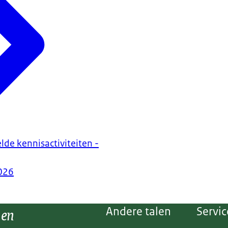
lde kennisactiviteiten -
026
 en
Andere talen
Servic