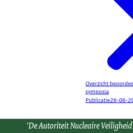
Overzicht beoordee
symposia
Publicatie
26-06-2
'De Autoriteit Nucleaire Veiligheid