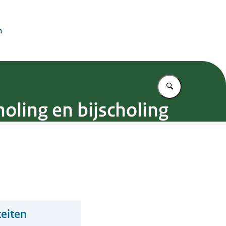
n
Vul in wat u z
oling en bijscholing
teiten