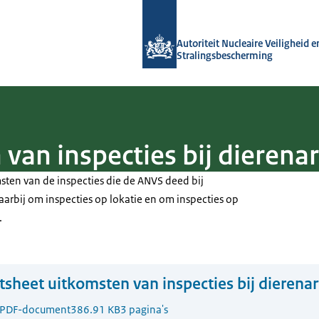
Naar de homepage van Autoriteit NVS
Autoriteit Nucleaire Veiligheid e
Stralingsbescherming
van inspecties bij dierena
sten van de inspecties die de ANVS deed bij
aarbij om inspecties op lokatie en om inspecties op
.
tsheet uitkomsten van inspecties bij dierena
PDF-document
386.91 KB
3 pagina's