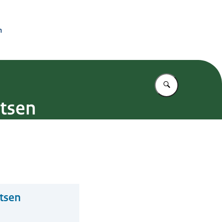
n
Vul in wat u z
rtsen
rtsen