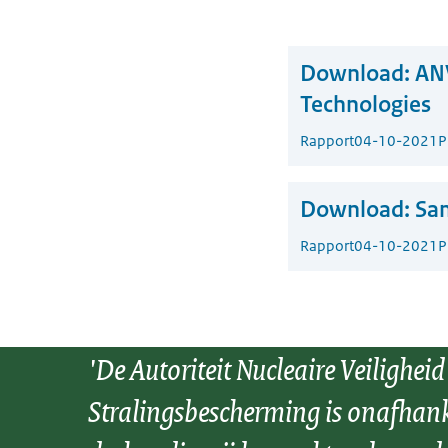
Download:
ANV
Technologies
Rapport
04-10-2021
P
Download:
Sam
Rapport
04-10-2021
P
'De Autoriteit Nucleaire Veiligheid
Stralingsbescherming is onafhank