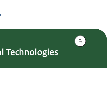
n
Vul in wat u z
l Technologies