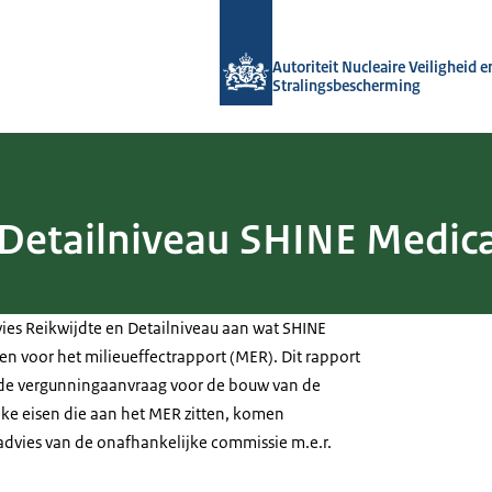
Naar de homepage van Autoriteit NVS
Autoriteit Nucleaire Veiligheid e
Stralingsbescherming
 Detailniveau SHINE Medica
vies Reikwijdte en Detailniveau aan wat SHINE
n voor het milieueffectrapport (MER). Dit rapport
 de vergunningaanvraag voor de bouw van de
lijke eisen die aan het MER zitten, komen
 advies van de onafhankelijke commissie m.e.r.