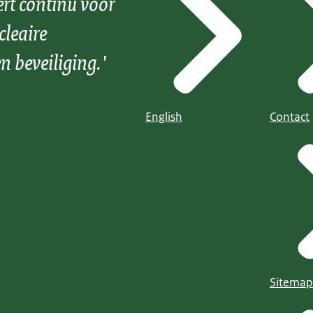
ert continu voor
cleaire
n beveiliging.'
English
Contact
Sitemap