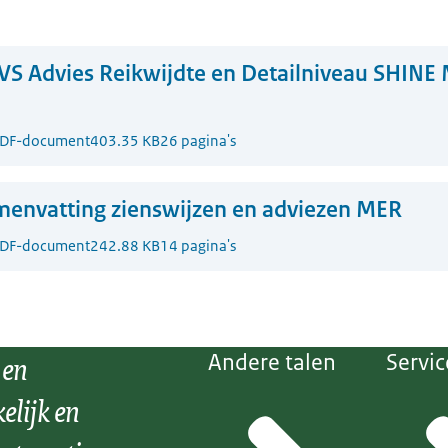
S Advies Reikwijdte en Detailniveau SHINE 
DF-document
403.35 KB
26 pagina's
envatting zienswijzen en adviezen MER
DF-document
242.88 KB
14 pagina's
 en
Andere talen
Servic
elijk en