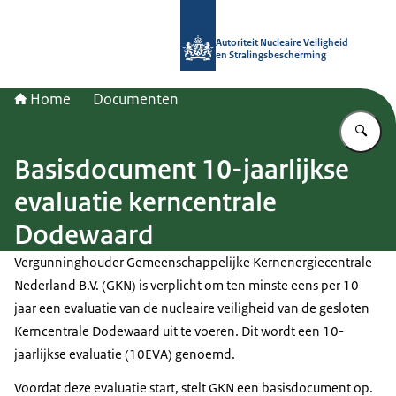
Naar de homepage van Autoriteit NV
Autoriteit Nucleaire Veiligheid
en Stralingsbescherming
Home
Documenten
Vu
Basisdocument 10-jaarlijkse
evaluatie kerncentrale
Dodewaard
Vergunninghouder Gemeenschappelijke Kernenergiecentrale
Nederland B.V. (GKN) is verplicht om ten minste eens per 10
jaar een evaluatie van de nucleaire veiligheid van de gesloten
Kerncentrale Dodewaard uit te voeren. Dit wordt een 10-
jaarlijkse evaluatie (10EVA) genoemd.
Voordat deze evaluatie start, stelt GKN een basisdocument op.