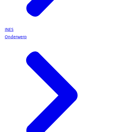
bijzonderheden geconstateerd.
GKN heeft onderzoek gedaan naar de
gebeurtenis en neemt maatregelen om deze in
de toekomst te voorkomen. Hoewel de brand
INES
goed zichtbaar was, had de brand geen
Onderwerp
consequenties voor de nucleaire en
radiologische veiligheid. Op basis van de door
GKN geleverde informatie heeft de ANVS deze
gebeurtenis definitief ingeschaald als INES-
niveau 0, een kleine afwijking zonder
veiligheidsconsequenties.