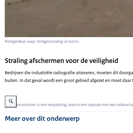
Röntgenbuis waar röntgenstraling uit komt.
Straling afschermen voor de veiligheid
Bedrijven die industriële radiografie uitvoeren, moeten dit doorg
buiten. In dat geval wordt een groot gebied afgezet en moet daa
Vergroot afbeelding Foto van een zogenoemde broncontainer: een verpakkin
Een broncontainer is een verpakking, waarin een capsule met een radioacti
Meer over dit onderwerp