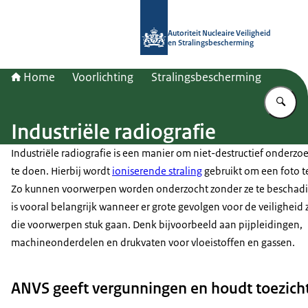
Naar de homepage van Autoriteit NV
Autoriteit Nucleaire Veiligheid
en Stralingsbescherming
Home
Voorlichting
Stralingsbescherming
Vu
Industriële radiografie
Industriële radiografie is een manier om niet-destructief onderzo
te doen. Hierbij wordt
ioniserende straling
gebruikt om een foto 
Zo kunnen voorwerpen worden onderzocht zonder ze te beschadi
is vooral belangrijk wanneer er grote gevolgen voor de veiligheid z
die voorwerpen stuk gaan. Denk bijvoorbeeld aan pijpleidingen,
machineonderdelen en drukvaten voor vloeistoffen en gassen.
ANVS geeft vergunningen en houdt toezicht 