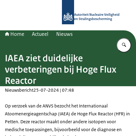
Naar de homepage van Autoriteit NV
Autoriteit Nucleaire Veiligheid
en Stralingsbescherming
Home
Actueel
Nieuws
Vu
IAEA ziet duidelijke
verbeteringen bij Hoge Flux
Reactor
Nieuwsbericht
25-07-2024 | 07:48
Op verzoek van de ANVS bezocht het Internationaal
Atoomenergieagentschap (IAEA) de Hoge Flux Reactor (HFR) in
Petten. Deze reactor maakt onder andere isotopen voor
medische toepassingen, bijvoorbeeld voor de diagnose en