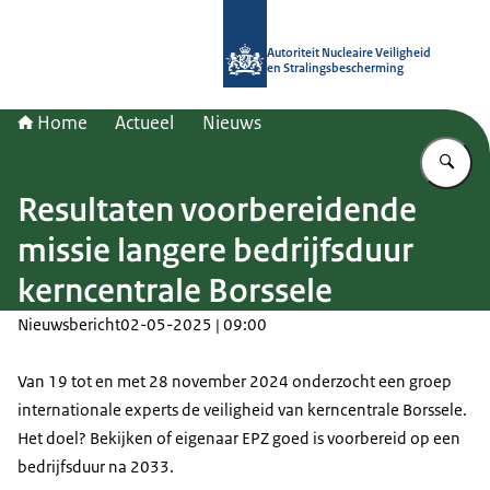
Naar de homepage van Autoriteit NV
Autoriteit Nucleaire Veiligheid
en Stralingsbescherming
Home
Actueel
Nieuws
Vu
Resultaten voorbereidende
missie langere bedrijfsduur
kerncentrale Borssele
Nieuwsbericht
02-05-2025 | 09:00
Van 19 tot en met 28 november 2024 onderzocht een groep
internationale experts de veiligheid van kerncentrale Borssele.
Het doel? Bekijken of eigenaar EPZ goed is voorbereid op een
bedrijfsduur na 2033.