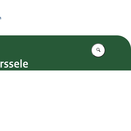
n
Vul in wat u z
rssele