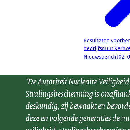
Resultaten voorber
bedrijfsduur kernc
Nieuwsbericht
02-
'De Autoriteit Nucleaire Veiligheid
Stralingsbescherming is onafhank
deskundig, zij bewaakt en bevord
deze en volgende generaties de nu
veiligheid, stralingsbescherming e