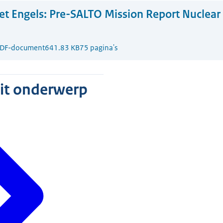
t Engels:
Pre-SALTO Mission Report Nuclear
DF-document
641.83 KB
75 pagina's
dit onderwerp