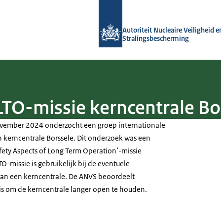
Naar de homepage van Autoriteit NVS
Autoriteit Nucleaire Veiligheid e
Stralingsbescherming
TO-missie kerncentrale Bo
ovember 2024 onderzocht een groep internationale
n kerncentrale Borssele. Dit onderzoek was een
fety Aspects of Long Term Operation
’-missie
O-missie is gebruikelijk bij de eventuele
van een kerncentrale. De ANVS beoordeelt
ig is om de kerncentrale langer open te houden.