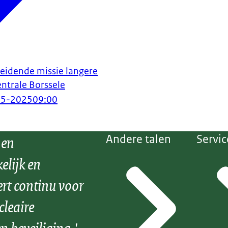
eidende missie langere
entrale Borssele
05-2025
09:00
 en
Andere talen
Servic
elijk en
ert continu voor
cleaire
n beveiliging.'